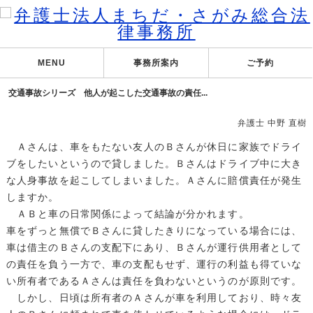
MENU
事務所案内
ご予約
交通事故シリーズ 他人が起こした交通事故の責任...
弁護士 中野 直樹
Ａさんは、車をもたない友人のＢさんが休日に家族でドライ
ブをしたいというので貸しました。Ｂさんはドライブ中に大き
な人身事故を起こしてしまいました。Ａさんに賠償責任が発生
しますか。
ＡＢと車の日常関係によって結論が分かれます。
車をずっと無償でＢさんに貸したきりになっている場合には、
車は借主のＢさんの支配下にあり、Ｂさんが運行供用者として
の責任を負う一方で、車の支配もせず、運行の利益も得ていな
い所有者であるＡさんは責任を負わないというのが原則です。
しかし、日頃は所有者のＡさんが車を利用しており、時々友