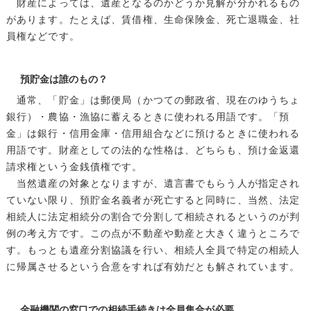
財産によっては、遺産となるのかどうか見解が分かれるもの
があります。たとえば、賃借権、生命保険金、死亡退職金、社
員権などです。
預貯金は誰のもの？
通常、「貯金」は郵便局（かつての郵政省、現在のゆうちょ
銀行）・農協・漁協に蓄えるときに使われる用語です。「預
金」は銀行・信用金庫・信用組合などに預けるときに使われる
用語です。財産としての法的な性格は、どちらも、預け金返還
請求権という金銭債権です。
当然遺産の対象となりますが、遺言書でもらう人が指定され
ていない限り、預貯金名義者が死亡すると同時に、当然、法定
相続人に法定相続分の割合で分割して相続されるというのが判
例の考え方です。この点が不動産や動産と大きく違うところで
す。もっとも遺産分割協議を行い、相続人全員で特定の相続人
に帰属させるという合意をすれば有効だとも解されています。
金融機関の窓口での相続手続きは全員集合が必要