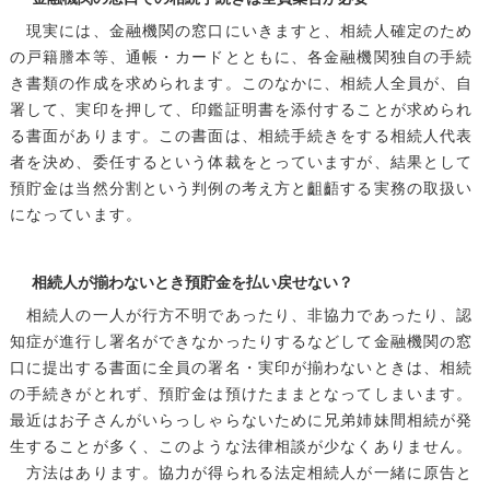
現実には、金融機関の窓口にいきますと、相続人確定のため
の戸籍謄本等、通帳・カードとともに、各金融機関独自の手続
き書類の作成を求められます。このなかに、相続人全員が、自
署して、実印を押して、印鑑証明書を添付することが求められ
る書面があります。この書面は、相続手続きをする相続人代表
者を決め、委任するという体裁をとっていますが、結果として
預貯金は当然分割という判例の考え方と齟齬する実務の取扱い
になっています。
相続人が揃わないとき預貯金を払い戻せない？
相続人の一人が行方不明であったり、非協力であったり、認
知症が進行し署名ができなかったりするなどして金融機関の窓
口に提出する書面に全員の署名・実印が揃わないときは、相続
の手続きがとれず、預貯金は預けたままとなってしまいます。
最近はお子さんがいらっしゃらないために兄弟姉妹間相続が発
生することが多く、このような法律相談が少なくありません。
方法はあります。協力が得られる法定相続人が一緒に原告と