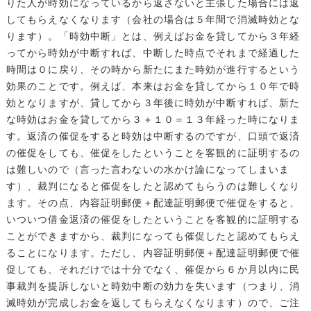
りた人が時効になっているから返さないと主張した場合には返
してもらえなくなります（会社の場合は５年間で消滅時効とな
ります）。「時効中断」とは、例えばお金を貸してから３年経
ってから時効が中断すれば、中断した時点でそれまで経過した
時間は０に戻り、その時から新たにまた時効が進行するという
効果のことです。例えば、本来はお金を貸してから１０年で時
効となりますが、貸してから３年後に時効が中断すれば、新た
な時効はお金を貸してから３＋１０＝１３年経った時になりま
す。返済の催促をすると時効は中断するのですが、口頭で返済
の催促をしても、催促をしたということを客観的に証明するの
は難しいので（言った言わないの水かけ論になってしまいま
す）、裁判になると催促をしたと認めてもらうのは難しくなり
ます。その点、内容証明郵便＋配達証明郵便で催促をすると、
いついつ借金返済の催促をしたということを客観的に証明する
ことができますから、裁判になっても催促したと認めてもらえ
ることになります。ただし、内容証明郵便＋配達証明郵便で催
促しても、それだけでは十分でなく、催促から６か月以内に民
事裁判を提訴しないと時効中断の効力を失います（つまり、消
滅時効が完成しお金を返してもらえなくなります）ので、ご注