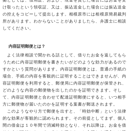
拠としては、借用証、および、現金を貸した場合にはお金を受
け取ったという領収証、又は、振込送金した場合には振込送金
の控えをコピーして提出します。相模原市には相模原簡易裁判
所があります。わからないことがありましたら、弁護士に相談
してください。
内容証明郵便とは？
よく法律相談で聞かれる話として、借りたお金を返してもら
うために内容証明郵便を書きたいがどのような効力があるので
すかという質問があります。内容証明郵便とは、普通の手紙の
場合、手紙の内容を客観的に証明することはできませんが、内
容証明郵便を利用すると、郵便局に内容証明郵便が保管され、
どのような内容の郵便物を出したのかを証明できます。そし
て、内容証明郵便と合わせて配達証明郵便にすると、いつ相手
方に郵便物が届いたのかを証明する葉書が郵送されます。
このようなやり方で郵便を出すと、「時効中断」という法律
的な効果が客観的に認められます。その前提としてまず、個人
間の借金は１０年間で消滅時効となり、それ以降は、お金を借